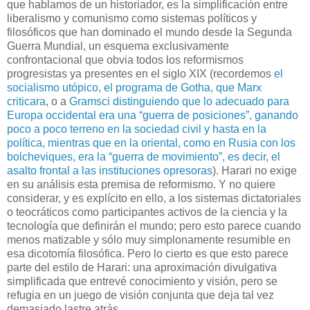
que hablamos de un historiador, es la simplificación entre
liberalismo y comunismo como sistemas políticos y
filosóficos que han dominado el mundo desde la Segunda
Guerra Mundial, un esquema exclusivamente
confrontacional que obvia todos los reformismos
progresistas ya presentes en el siglo XIX (recordemos
el
socialismo utópico
,
el programa de Gotha, que Marx
criticara
, o a
Gramsci distinguiendo que lo adecuado para
Europa occidental era una “guerra de posiciones”, ganando
poco a poco terreno en la sociedad civil y hasta en la
política, mientras que en la oriental, como en Rusia con los
bolcheviques, era la “guerra de movimiento”, es decir, el
asalto frontal a las instituciones opresoras
). Harari no exige
en su análisis esta premisa de reformismo. Y no quiere
considerar, y es explícito en ello, a los sistemas dictatoriales
o teocráticos como participantes activos de la ciencia y la
tecnología que definirán el mundo; pero esto parece cuando
menos matizable y sólo muy simplonamente resumible en
esa dicotomía filosófica. Pero lo cierto es que esto parece
parte del estilo de Harari: una aproximación divulgativa
simplificada que entrevé conocimiento y visión, pero se
refugia en un juego de visión conjunta que deja tal vez
demasiado lastre atrás.