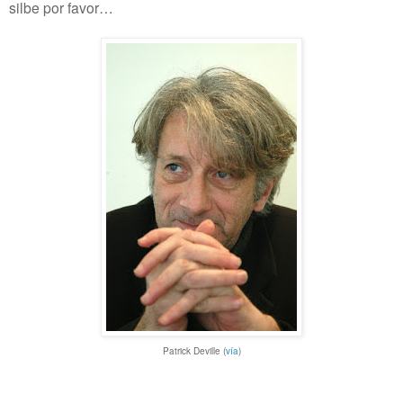
silbe por favor…
Patrick Deville
(
vía
)