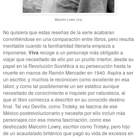
Malcolm Lowry
(
vía
)
No quisiera que estas reseñas de la serie acabaran
convirtiéndose en una comparación entre libros, pero resulta
inevitable cuando la familiaridad literaria empieza a
imponerse.
Viva
recoge a un personaje más obligado a
viajar que necesitado de ello por un prurito interior, desde su
papel en la Revolución Soviética a su persecución hasta la
muerte en manos de Ramón Mercader en 1940. Aspira a ser
un escritor, y muchos le reconocen como excelente en esa
labor, y como tal posiblemente un ser estático aunque
necesitado de conocimiento e inquieto por naturaleza, al
que el libro comienza a describir en su conocido destino
final. Tal vez Deville, como Trotsky, se fascina de ese
México postrevolucionario y necesita por ello incluir más
personajes con esa misma fascinación, como ese
destrozado Malcolm Lowry, escritor como Trotsky, pero hijo
de un acaudalado británico que pagó su vida de excesos en