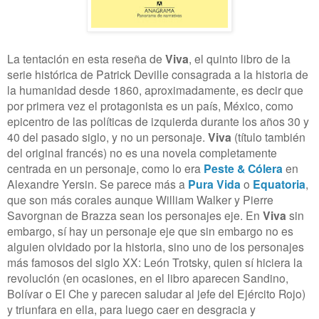
La tentación en esta reseña de
Viva
, el quinto libro de la
serie histórica de Patrick Deville consagrada a la historia de
la humanidad desde 1860, aproximadamente, es decir que
por primera vez el protagonista es un país, México, como
epicentro de las políticas de izquierda durante los años 30 y
40 del pasado siglo, y no un personaje.
Viva
(título también
del original francés) no es una novela completamente
centrada en un personaje, como lo era
Peste & Cólera
en
Alexandre Yersin. Se parece más a
Pura Vida
o
Equatoria
,
que son más corales aunque William Walker y Pierre
Savorgnan de Brazza sean los personajes eje. En
Viva
sin
embargo, sí hay un personaje eje que sin embargo no es
alguien olvidado por la historia, sino uno de los personajes
más famosos del siglo XX: León Trotsky, quien sí hiciera la
revolución (en ocasiones, en el libro aparecen Sandino,
Bolívar o El Che y parecen saludar al jefe del Ejército Rojo)
y triunfara en ella, para luego caer en desgracia y